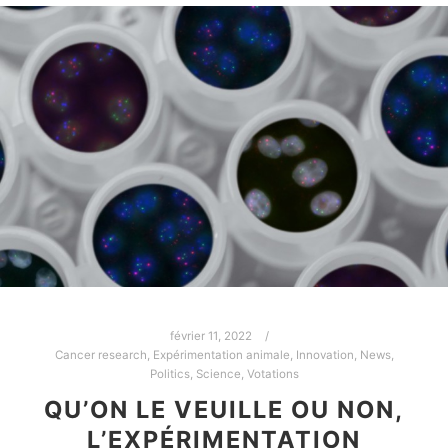
février 11, 2022
Cancer research
,
Expérimentation animale
,
Innovation
,
News
,
Politics
,
Science
,
Votations
QU’ON LE VEUILLE OU NON,
L’EXPÉRIMENTATION