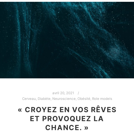
avril 20, 2021
Cerveau
,
Diabète
,
Neuroscience
,
Obésité
,
Role models
« CROYEZ EN VOS RÊVES
ET PROVOQUEZ LA
CHANCE. »