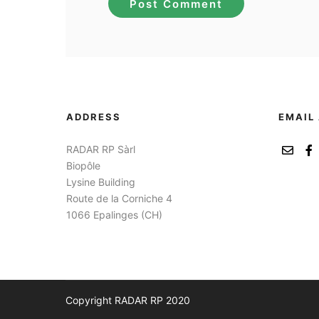
ADDRESS
EMAIL
RADAR RP Sàrl
Biopôle
Lysine Building
Route de la Corniche 4
1066 Epalinges (CH)
Copyright RADAR RP 2020