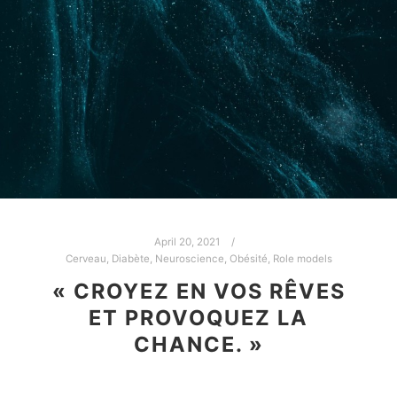
April 20, 2021
Cerveau
,
Diabète
,
Neuroscience
,
Obésité
,
Role models
« CROYEZ EN VOS RÊVES
ET PROVOQUEZ LA
CHANCE. »